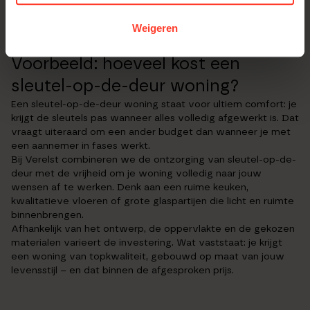
nieuwe thuis.
Weigeren
Voorbeeld: hoeveel kost een
sleutel-op-de-deur woning?
Een sleutel-op-de-deur woning staat voor ultiem comfort: je
krijgt de sleutels pas wanneer alles volledig afgewerkt is. Dat
vraagt uiteraard om een ander budget dan wanneer je met
een aannemer in fases werkt.
Bij Verelst combineren we de ontzorging van sleutel-op-de-
deur met de vrijheid om je woning volledig naar jouw
wensen af te werken. Denk aan een ruime keuken,
kwalitatieve vloeren of grote glaspartijen die licht en ruimte
binnenbrengen.
Afhankelijk van het ontwerp, de oppervlakte en de gekozen
materialen varieert de investering. Wat vaststaat: je krijgt
een woning van topkwaliteit, gebouwd op maat van jouw
levensstijl – en dat binnen de afgesproken prijs.