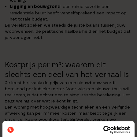
woning.
Ligging en bouwgrond
: een ruime kavel in een
residentiële buurt heeft vanzelfsprekend een impact op
het totale budget.
Bij Verelst zoeken we steeds de juiste balans tussen jouw
woonwensen, de praktische haalbaarheid en het budget dat
je voor ogen hebt.
Kostprijs per m³: waarom dit
slechts een deel van het verhaal is
Je leest het vaak: de prijs van een nieuwbouw wordt
berekend per kubieke meter. Voor wie een nieuwe thuis wil
realiseren, is dat echter een te simplistische berekening. Het
zegt weinig over wat je écht krijgt.
Een woning met hoogwaardige technieken en een verfijnde
afwerking kan per m³ meer kosten, maar biedt tegelijk een
onvergelijkbare woonkwaliteit. Bij Verelst werken we
daarom niet met oppervlakkige schattingen, maar met een
gedetailleerde berekening op maat van jouw project. Zo