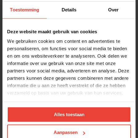
weet je exact wat jouw woning zal kosten, van de
funderingen tot het kleinste detail in de afwerking.
Toestemming
Details
Over
Deze website maakt gebruik van cookies
Transparante prijsberekening bij
We gebruiken cookies om content en advertenties te
Verelst
personaliseren, om functies voor social media te bieden
Bouwen is een van de grootste investeringen in je leven.
en om ons websiteverkeer te analyseren. Ook delen we
Daarom vinden we het bij Verelst vanzelfsprekend dat je
informatie over uw gebruik van onze site met onze
vanaf de start een helder beeld krijgt van de financiële kant
partners voor social media, adverteren en analyse. Deze
van je project.
Onze prijsgarantie – conform de wet Breyne – betekent dat
partners kunnen deze gegevens combineren met andere
de prijs die we samen afspreken ook de prijs blijft. Geen
informatie die u aan ze heeft verstrekt of die ze hebben
onverwachte meerwerken, geen verborgen kosten. Je krijgt
verzameld op basis van uw gebruik van hun services.
een duidelijk overzicht van alle posten: van ruwbouw tot
afwerking, van technieken tot interieurkeuzes.
Tijdens het hele traject staat een persoonlijke
vertrouwenspersoon naast je. Die waakt erover dat je
Alles toestaan
budget gerespecteerd blijft en dat elke keuze die je maakt
past binnen de afspraken. Zo kun je met een gerust hart
Aanpassen
toeleven naar het mooiste moment: de oplevering van jouw