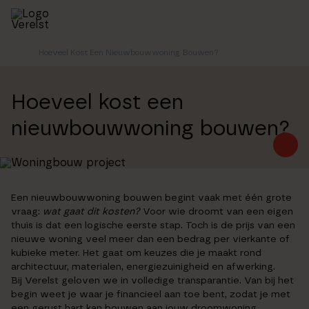
Skip
to
main
content
Hoeveel Kost Een Nieuwbouwwoning Bouwen?
Home
Hoeveel kost een
nieuwbouwwoning bouwen?
Een nieuwbouwwoning bouwen begint vaak met één grote
vraag:
wat gaat dit kosten?
Voor wie droomt van een eigen
thuis is dat een logische eerste stap. Toch is de prijs van een
nieuwe woning veel meer dan een bedrag per vierkante of
kubieke meter. Het gaat om keuzes die je maakt rond
architectuur, materialen, energiezuinigheid en afwerking.
Bij Verelst geloven we in volledige transparantie. Van bij het
begin weet je waar je financieel aan toe bent, zodat je met
een gerust hart kan bouwen aan jouw droomwoning.