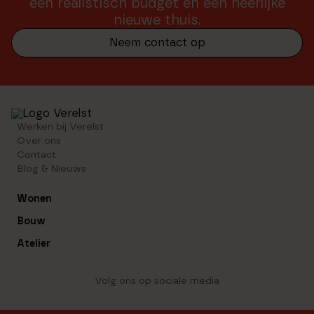
een realistisch budget én een heerlijke
nieuwe thuis.
Neem contact op
Werken bij Verelst
Over ons
Contact
Blog & Nieuws
Wonen
Bouw
Atelier
Volg ons op sociale media
Linkedin
Facebook
Instagram