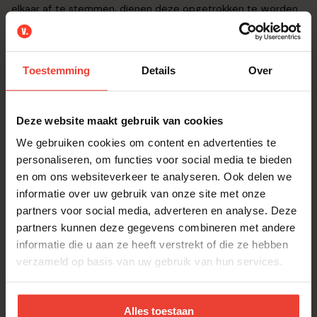
elkaar af te stemmen, dienen deze opgetrokken te worden
in een rode recuperatiesteen. Jij beslist uiteraard wel hoe de
woning binnenin wordt afgewerkt en ingericht. Wij weten
immers als geen ander dat jouw woning het verhaal moet
vertellen van wie je bent en waar je van houdt. Graag
Toestemming
Details
Over
begeleiden wij je van A tot Z bij het zorgeloos realiseren van
jouw woondroom. Neem zeker contact voor een vrijblijvend
kennismakingsgesprek via woningbouw@verelst.be of bel
Deze website maakt gebruik van cookies
015 30 03 60.
We gebruiken cookies om content en advertenties te
personaliseren, om functies voor social media te bieden
en om ons websiteverkeer te analyseren. Ook delen we
Lot
Type Bebouwing
informatie over uw gebruik van onze site met onze
01
Halfopen
partners voor social media, adverteren en analyse. Deze
Slpk's
Bew opp.
partners kunnen deze gegevens combineren met andere
3
180 m2
informatie die u aan ze heeft verstrekt of die ze hebben
Grond opp.
Prijs excl.
verzameld op basis van uw gebruik van hun services.
495 m2
VERKOCHT
Meer info
Alles toestaan