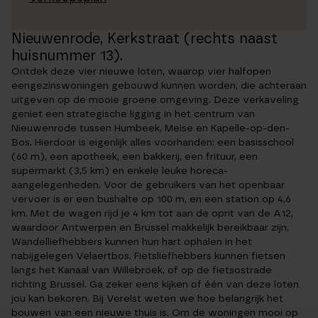
Nieuwenrode, Kerkstraat (rechts naast
huisnummer 13).
Ontdek deze vier nieuwe loten, waarop vier halfopen
eengezinswoningen gebouwd kunnen worden, die achteraan
uitgeven op de mooie groene omgeving. Deze verkaveling
geniet een strategische ligging in het centrum van
Nieuwenrode tussen Humbeek, Meise en Kapelle-op-den-
Bos. Hierdoor is eigenlijk alles voorhanden: een basisschool
(60 m), een apotheek, een bakkerij, een frituur, een
supermarkt (3,5 km) en enkele leuke horeca-
aangelegenheden. Voor de gebruikers van het openbaar
vervoer is er een bushalte op 100 m, en een station op 4,6
km. Met de wagen rijd je 4 km tot aan de oprit van de A12,
waardoor Antwerpen en Brussel makkelijk bereikbaar zijn.
Wandelliefhebbers kunnen hun hart ophalen in het
nabijgelegen Velaertbos. Fietsliefhebbers kunnen fietsen
langs het Kanaal van Willebroek, of op de fietsostrade
richting Brussel. Ga zeker eens kijken of één van deze loten
jou kan bekoren. Bij Verelst weten we hoe belangrijk het
bouwen van een nieuwe thuis is. Om de woningen mooi op