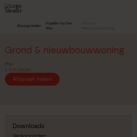
Skip
to
main
content
Kapelle Op Den
Grond &
Bouwgronden
Home
Bos
Nieuwbouwwoning
Grond & nieuwbouwwoning
Prijs
€ 532.200,00
Afspraak maken
+10
Downloads
Verkoopsplan