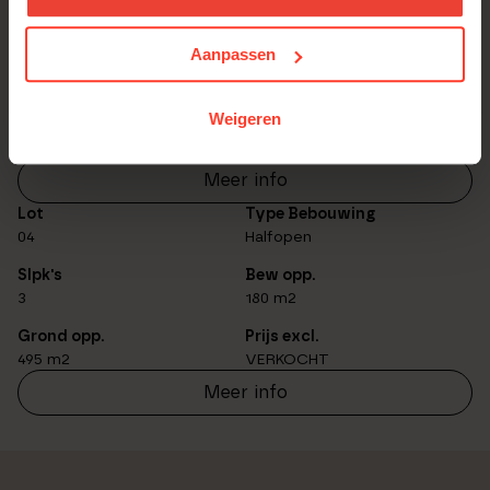
Lot
Type Bebouwing
03
Halfopen
Aanpassen
Slpk's
Bew opp.
3
180 m2
Weigeren
Grond opp.
Prijs excl.
470 m2
€ 558.200,00
Meer info
Lot
Type Bebouwing
04
Halfopen
Slpk's
Bew opp.
3
180 m2
Grond opp.
Prijs excl.
495 m2
VERKOCHT
Meer info