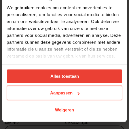
woningbouw@verelst.be of bel 015 30 03 60.
We gebruiken cookies om content en advertenties te
personaliseren, om functies voor social media te bieden
en om ons websiteverkeer te analyseren. Ook delen we
informatie over uw gebruik van onze site met onze
Lot
Type Bebouwing
04
Halfopen
partners voor social media, adverteren en analyse. Deze
partners kunnen deze gegevens combineren met andere
Slpk's
Bew opp.
informatie die u aan ze heeft verstrekt of die ze hebben
3
0 m2
verzameld op basis van uw gebruik van hun services.
Grond opp.
Prijs excl.
480 m2
€ 512.600,00
Meer info
Alles toestaan
Lot
Type Bebouwing
05
Halfopen
Aanpassen
Slpk's
Bew opp.
3
0 m2
Weigeren
Grond opp.
Prijs excl.
485 m2
€ 550.400,00