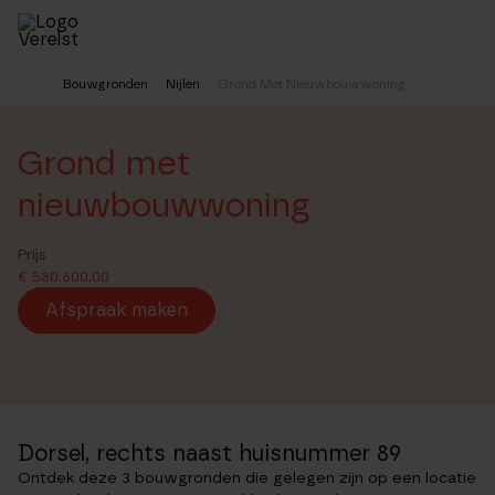
Skip
to
main
content
Bouwgronden
Nijlen
Grond Met Nieuwbouwwoning
Home
Grond met
nieuwbouwwoning
Prijs
€ 580.600,00
Afspraak maken
Dorsel, rechts naast huisnummer 89
Ontdek deze 3 bouwgronden die gelegen zijn op een locatie