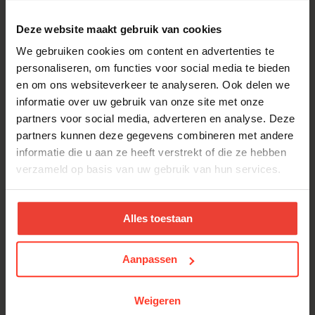
hoogte en in buitenomstandigheden.
Deze website maakt gebruik van cookies
Je hebt technisch inzicht en kan technische plannen
lezen of wil dit leren.
We gebruiken cookies om content en advertenties te
personaliseren, om functies voor social media te bieden
Veilig werken is voor jou vanzelfsprekend (VCA is een
en om ons websiteverkeer te analyseren. Ook delen we
pluspunt).
informatie over uw gebruik van onze site met onze
Je bent een teamspeler die houdt van structuur en
partners voor social media, adverteren en analyse. Deze
samenwerking.
partners kunnen deze gegevens combineren met andere
informatie die u aan ze heeft verstrekt of die ze hebben
Bij voorkeur heb je rijbewijs B en eigen vervoer.
verzameld op basis van uw gebruik van hun services.
Wat bieden wij jou?
Een gevarieerde job binnen de industriebouw, met
projecten die indruk maken.
Alles toestaan
Marktconforme verloning, afhankelijk van ervaring, met
extralegale voordelen.
Aanpassen
Opleiding, begeleiding en doorgroeimogelijkheden.
Weigeren
Een collegiale werkomgeving met een no-nonsense