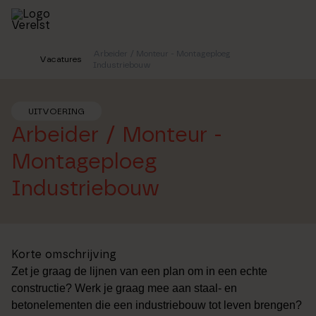
Skip
to
main
content
Arbeider / Monteur - Montageploeg
Vacatures
Home
Industriebouw
UITVOERING
Arbeider / Monteur -
Montageploeg
Industriebouw
Korte omschrijving
Zet je graag de lijnen van een plan om in een echte
constructie? Werk je graag mee aan staal- en
betonelementen die een industriebouw tot leven brengen?