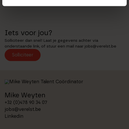
mentaliteit.
Iets voor jou?
Solliciteer dan snel! Laat je gegevens achter via
onderstaande link, of stuur een mail naar jobs@verelst.be
Solliciteer
Mike Weyten
+32 (0)478 90 34 07
jobs@verelst.be
Linkedin